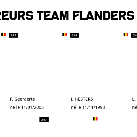
reurs TEAM FLANDERS 
243
244
24
F. Geeraerts
J. HESTERS
L
né le 11/01/2003
né le 11/11/1998
né
247