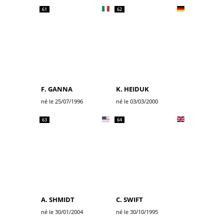
61
62
F. GANNA
K. HEIDUK
né le 25/07/1996
né le 03/03/2000
63
64
A. SHMIDT
C. SWIFT
né le 30/01/2004
né le 30/10/1995