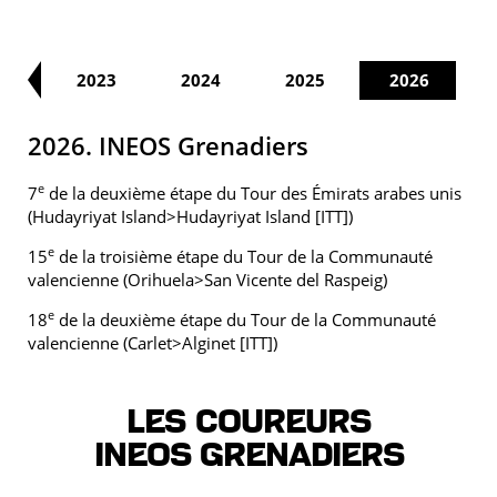
22
2023
2024
2025
2026
2026. INEOS Grenadiers
e
7
de la deuxième étape du Tour des Émirats arabes unis
(Hudayriyat Island>Hudayriyat Island [ITT])
e
15
de la troisième étape du Tour de la Communauté
valencienne (Orihuela>San Vicente del Raspeig)
e
18
de la deuxième étape du Tour de la Communauté
valencienne (Carlet>Alginet [ITT])
Les coureurs
INEOS GRENADIERS