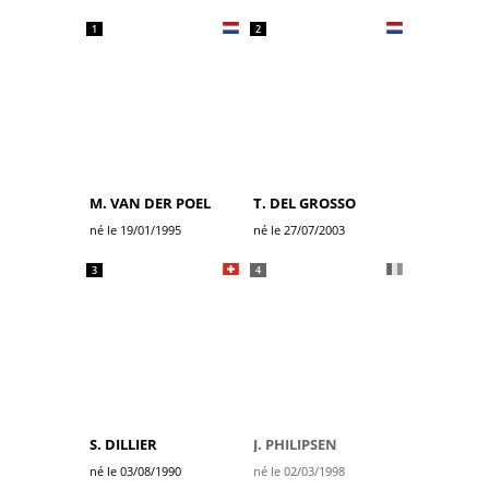
1
2
M. VAN DER POEL
T. DEL GROSSO
né le 19/01/1995
né le 27/07/2003
3
4
S. DILLIER
J. PHILIPSEN
né le 03/08/1990
né le 02/03/1998