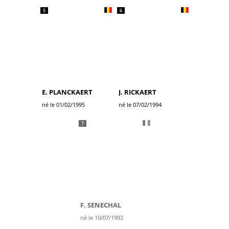
5
6
E. PLANCKAERT
J. RICKAERT
né le 01/02/1995
né le 07/02/1994
7
F. SENECHAL
né le 10/07/1993