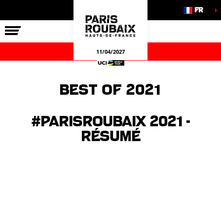
FR
LA COURSE
NOS ENGAGEMENTS
JEUX OFFICIELS
11/04/2027
Best of 2021
#ParisRoubaix 2021 -
Résumé