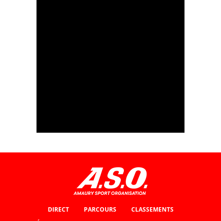
#ParisRoubaix 2021 - Winner's emotion
#ParisRoubaix2021 - Flamme Rouge - Étape 1
DIRECT
PARCOURS
CLASSEMENTS